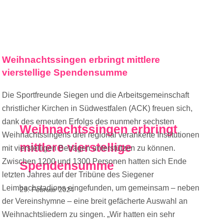
Weihnachtssingen erbringt mittlere
vierstellige Spendensumme
Die Sportfreunde Siegen und die Arbeitsgemeinschaft
christlicher Kirchen in Südwestfalen (ACK) freuen sich,
dank des erneuten Erfolgs des nunmehr sechsten
Weihnachtssingen erbringt
Weihnachtssingens drei regional verankerte Institutionen
mittlere vierstellige
mit vierstelligen Beträgen unterstützen zu können.
Zwischen 1200 und 1300 Personen hatten sich Ende
Spendensumme
letzten Jahres auf der Tribüne des Siegener
Leimbachstadions eingefunden, um gemeinsam – neben
29. Februar 2024
der Vereinshymne – eine breit gefächerte Auswahl an
Weihnachtsliedern zu singen. „Wir hatten ein sehr